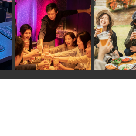
ABOUT
BARFLEX
ONLINESALON
NEWS
© JOYLIFE.inc