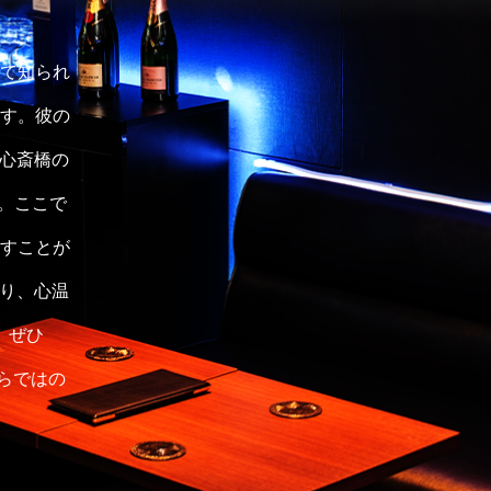
して知られ
す。彼の
 心斎橋の
す。ここで
すことが
まり、心温
、ぜひ
ならではの