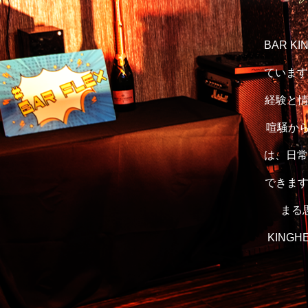
BAR 
ています
経験と情
喧騒から
は、日常
できます
まる
KING