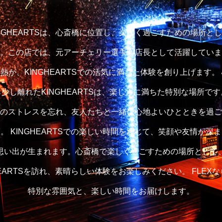
KINGHEARTSは、心斎橋に位置し、楽しく過ごすための場所と
。この店では、元アーチェリー選手が店長として活躍していま
熱が、KINGHEARTSでの活気に満ちた体験を創り上げます。
少し離れたKINGHEARTSは、楽しさに満ちた特別な場所で
のストレスを忘れ、友人たちと一緒に心地よいひとときを過ご
。 KINGHEARTSでの楽しい時間を通じて、笑顔や友情が深
思い出が生まれます。心斎橋で楽しく過ごすための場所として
HEARTSを訪れ、素晴らしい体験をお楽しみください。 FLEX
特別な雰囲気と、楽しい時間をお届けします。